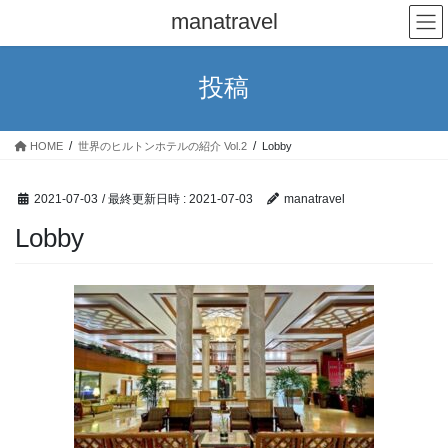
コ
ナ
manatravel
ン
ビ
テ
ゲ
ン
ー
投稿
ツ
シ
へ
ョ
ス
ン
HOME
世界のヒルトンホテルの紹介 Vol.2
Lobby
キ
に
ッ
移
プ
動
2021-07-03
/ 最終更新日時 :
2021-07-03
manatravel
Lobby