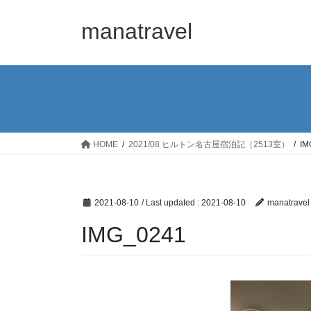
Skip
Skip
to
to
manatravel
the
the
content
Navigation
HOME
2021/08 ヒルトン名古屋宿泊記（2513室）
IM
2021-08-10
/ Last updated :
2021-08-10
manatravel
IMG_0241